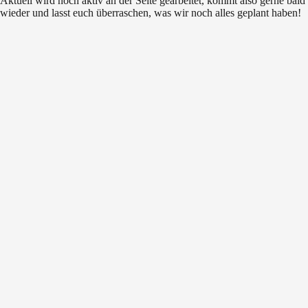
Aktuell wird noch aktiv an der Seite gearbeitet, kommt also gerne bald
wieder und lasst euch überraschen, was wir noch alles geplant haben!