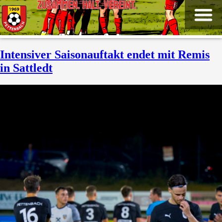
ZUSAMMEN. HALT. VEREINT.
Intensiver Saisonauftakt endet mit Remis
in Sattledt