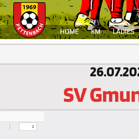
HOME
KM
LADIES
26.07.20
SV Gmu