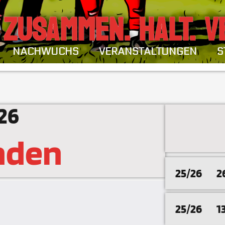
ZUSAMMEN. HALT. V
NACHWUCHS
VERANSTALTUNGEN
S
26
nden
25/26
2
25/26
1